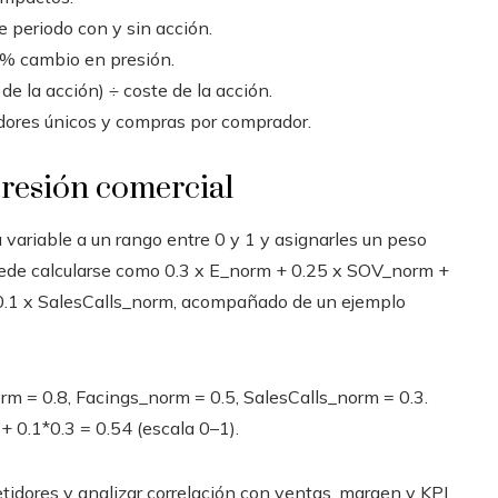
 periodo con y sin acción.
% cambio en presión.
de la acción) ÷ coste de la acción.
ores únicos y compras por comprador.
presión comercial
a variable a un rango entre 0 y 1 y asignarles un peso
puede calcularse como 0.3 x E_norm + 0.25 x SOV_norm +
.1 x SalesCalls_norm, acompañado de un ejemplo
 = 0.8, Facings_norm = 0.5, SalesCalls_norm = 0.3.
 + 0.1*0.3 = 0.54 (escala 0–1).
etidores y analizar correlación con ventas, margen y KPI