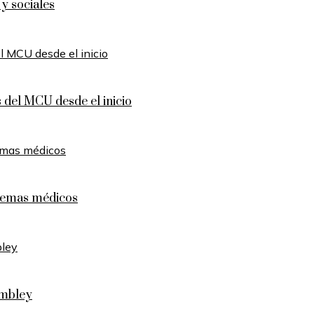
y sociales
 del MCU desde el inicio
blemas médicos
embley