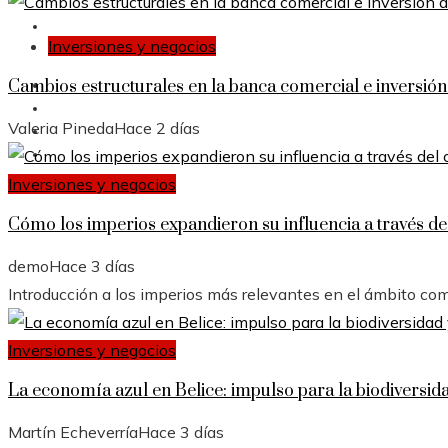
RESPONSABILIDAD SOCIAL
Inversiones y negocios
Cambios estructurales en la banca comercial e inversió
Inversiones y negocios
Cultura y ocio
Valeria Pineda
Hace 2 días
Ciencia y tecnología
Responsabilidad social
Inversiones y negocios
Cómo los imperios expandieron su influencia a través de
demo
Hace 3 días
Introducción a los imperios más relevantes en el ámbito comer
Inversiones y negocios
La economía azul en Belice: impulso para la biodiversida
Martín Echeverría
Hace 3 días