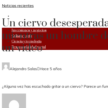
Noticias recientes
RESPONSABILIDAD SOCIAL
Un ciervo desesperad
Inversiones y negocios
mientras un hombre de
Cultura y ocio
Ciencia y tecnología
un video
Responsabilidad social
Alejandro Salas
Hace 5 años
¿Alguna vez has escuchado gritar a un ciervo? Parece un f