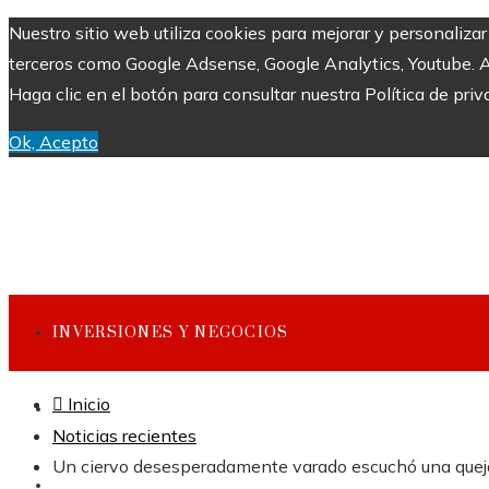
Nuestro sitio web utiliza cookies para mejorar y personaliza
terceros como Google Adsense, Google Analytics, Youtube. Al 
Haga clic en el botón para consultar nuestra Política de priv
Ok, Acepto
INVERSIONES Y NEGOCIOS
Inicio
CULTURA Y OCIO
Noticias recientes
Un ciervo desesperadamente varado escuchó una queja
CIENCIA Y TECNOLOGÍA