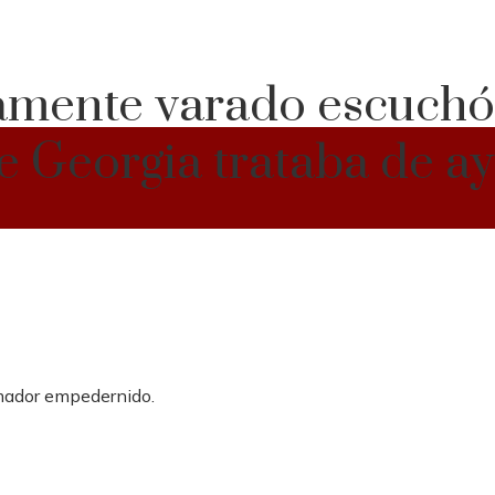
amente varado escuchó
 Georgia trataba de ay
umador empedernido.