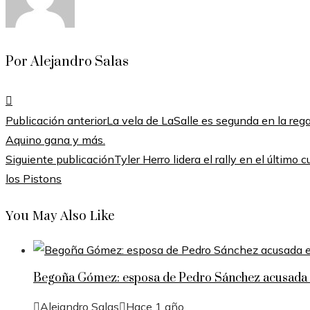
Por Alejandro Salas
Publicación anterior
La vela de LaSalle es segunda en la reg
Aquino gana y más.
Siguiente publicación
Tyler Herro lidera el rally en el último 
los Pistons
You May Also Like
Begoña Gómez: esposa de Pedro Sánchez acusada e
Alejandro Salas
Hace 1 año