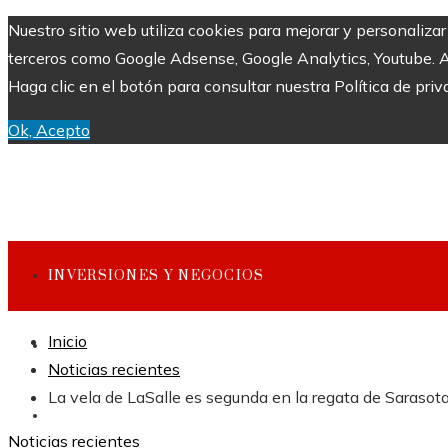
Nuestro sitio web utiliza cookies para mejorar y personaliza
terceros como Google Adsense, Google Analytics, Youtube. Al 
Haga clic en el botón para consultar nuestra Política de priv
Ok, Acepto
INVERSIONES Y NEGOCIOS
Inicio
CULTURA Y OCIO
Noticias recientes
La vela de LaSalle es segunda en la regata de Sarasot
CIENCIA Y TECNOLOGÍA
Noticias recientes