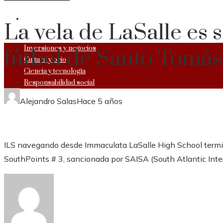
RESPONSABILIDAD SOCIAL
La vela de LaSalle es 
Inversiones y negocios
fútbol de Santo Tomás
Cultura y ocio
Ciencia y tecnología
Responsabilidad social
Alejandro Salas
Hace 5 años
ILS navegando desde Immaculata LaSalle High School termi
SouthPoints # 3, sancionada por SAISA (South Atlantic Inter