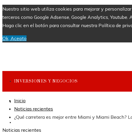
Nuestro sitio web utiliza cookies para mejorar y personaliza
terceros como Google Adsense, Google Analytics, Youtube. Al 
Haga clic en el botón para consultar nuestra Política de priv
Ok, Acepto
INVERSIONES Y NEGOCIOS
Inicio
CULTURA Y OCIO
Noticias recientes
¿Qué carretera es mejor entre Miami y Miami Beach? Lo
CIENCIA Y TECNOLOGÍA
Noticias recientes