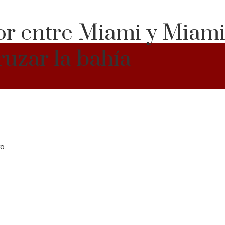
or entre Miami y Miam
ruzar la bahía
o.