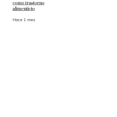
como trastorno
alimenticio
Hace 1 mes
Entradas Recientes
Cómo la RSC en Bélgica fomenta la innovación s
y la movilidad sostenible
La manufactura como motor de empleo y desarrol
sostenible en Argelia
Los 10 animales con sentidos que superan la
capacidad humana
Cómo 15 fórmulas matemáticas revolucionaron e
mundo actual
Montenegro y la necesidad de diversificar el turi
para estabilidad fiscal