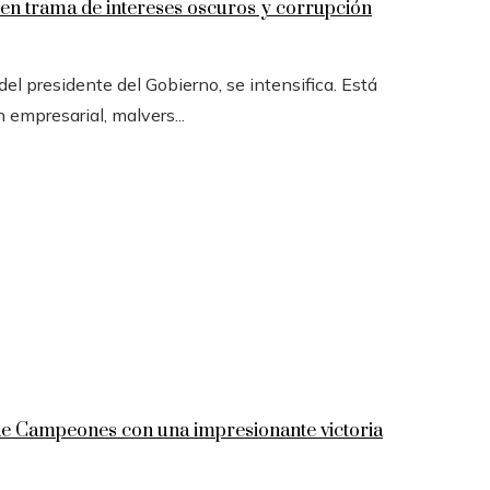
n trama de intereses oscuros y corrupción
l presidente del Gobierno, se intensifica. Está
n empresarial, malvers...
 de Campeones con una impresionante victoria