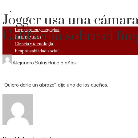
RESPONSABILIDAD SOCIAL
Jogger usa una cámara 
Inversiones y negocios
California sobre el fu
Cultura y ocio
Ciencia y tecnología
Responsabilidad social
Alejandro Salas
Hace 5 años
“Quiero darle un abrazo”, dijo uno de los dueños.