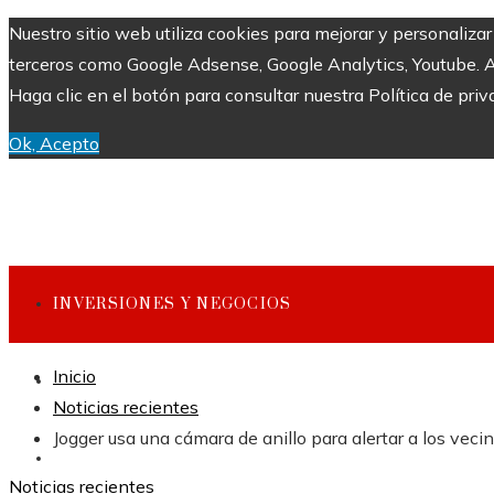
Nuestro sitio web utiliza cookies para mejorar y personaliza
terceros como Google Adsense, Google Analytics, Youtube. Al 
Haga clic en el botón para consultar nuestra Política de priv
Ok, Acepto
INVERSIONES Y NEGOCIOS
Inicio
CULTURA Y OCIO
Noticias recientes
Jogger usa una cámara de anillo para alertar a los veci
CIENCIA Y TECNOLOGÍA
Noticias recientes