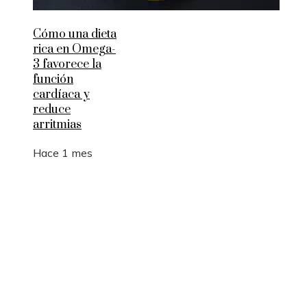
Cómo una dieta
rica en Omega-
3 favorece la
función
cardíaca y
reduce
arritmias
Hace 1 mes
Entradas Recientes
Los 10 animales con sentidos que superan la
capacidad humana
Estocolmo y la integración de límites ecológicos 
desarrollo económico
Cambios estructurales en la banca comercial e