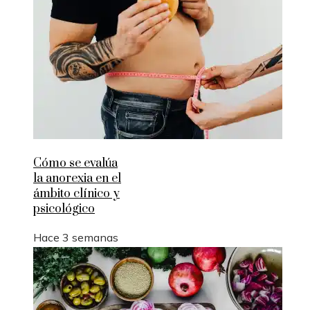
Cómo se evalúa
la anorexia en el
ámbito clínico y
psicológico
Hace 3 semanas