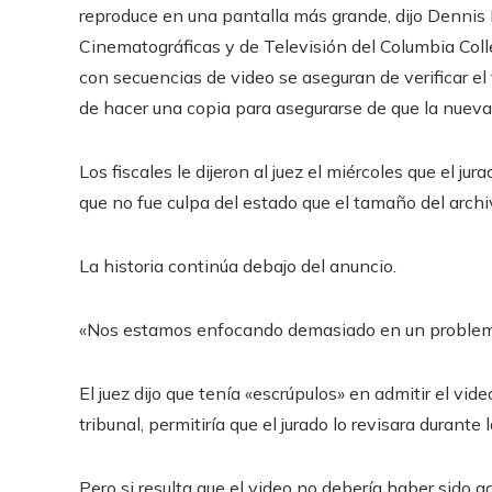
reproduce en una pantalla más grande, dijo Dennis 
Cinematográficas y de Televisión del Columbia Coll
con secuencias de video se aseguran de verificar el 
de hacer una copia para asegurarse de que la nueva 
Los fiscales le dijeron al juez el miércoles que el jur
que no fue culpa del estado que el tamaño del archi
La historia continúa debajo del anuncio.
«Nos estamos enfocando demasiado en un problema t
El juez dijo que tenía «escrúpulos» en admitir el vid
tribunal, permitiría que el jurado lo revisara durante 
Pero si resulta que el video no debería haber sido a