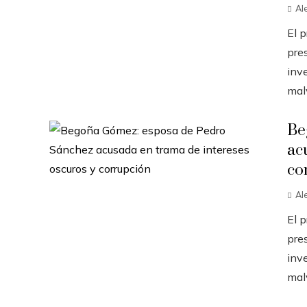
Al
El 
pres
inve
malv
Be
ac
co
Al
El 
pres
inve
malv