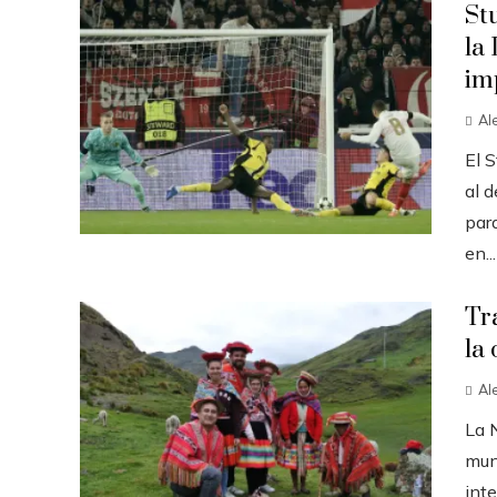
St
la
im
Al
El S
al d
par
en...
Tr
la 
Al
La 
mun
inte