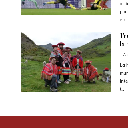
al d
par
en...
Tr
la 
Al
La 
mun
inte
t...