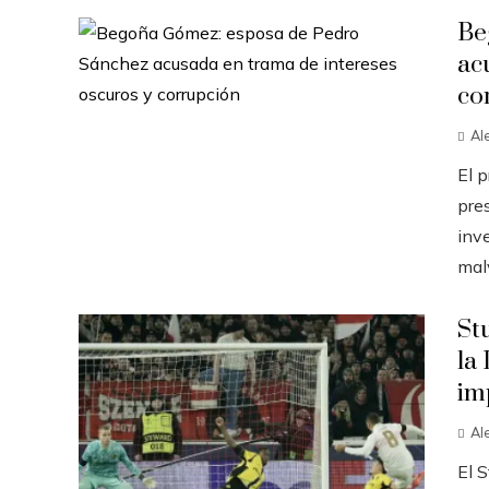
Be
ac
co
Al
El 
pres
inve
malv
St
la
im
Al
El S