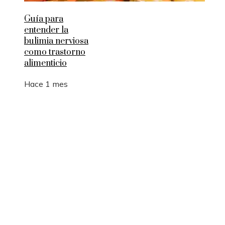
Guía para
entender la
bulimia nerviosa
como trastorno
alimenticio
Hace 1 mes
Entradas Recientes
Cómo la RSC en Bélgica fomenta la innovación s
y la movilidad sostenible
La manufactura como motor de empleo y desarrol
sostenible en Argelia
Los 10 animales con sentidos que superan la
capacidad humana
Cómo 15 fórmulas matemáticas revolucionaron e