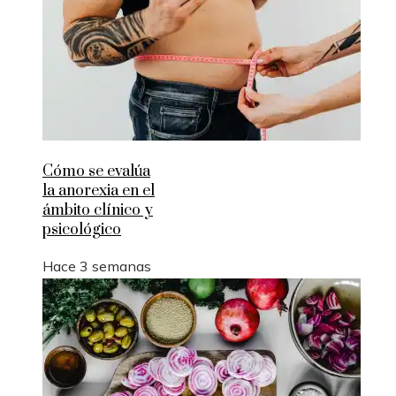
Cómo se evalúa
la anorexia en el
ámbito clínico y
psicológico
Hace 3 semanas