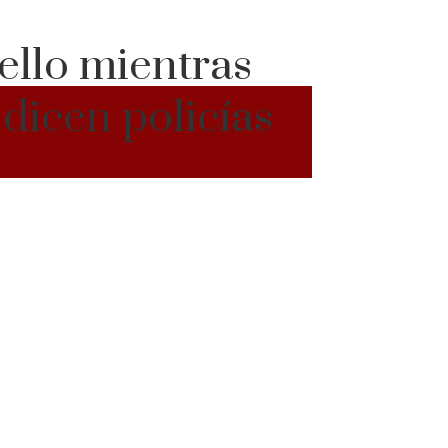
uello mientras
dicen policías