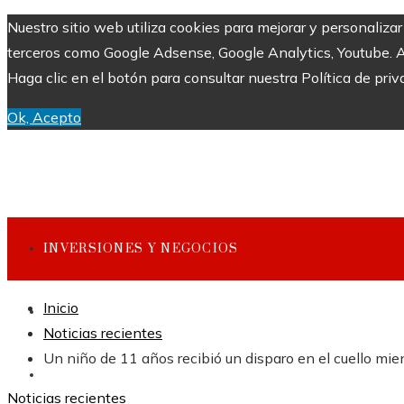
Nuestro sitio web utiliza cookies para mejorar y personaliza
terceros como Google Adsense, Google Analytics, Youtube. Al 
Haga clic en el botón para consultar nuestra Política de priv
Ok, Acepto
INVERSIONES Y NEGOCIOS
Inicio
CULTURA Y OCIO
Noticias recientes
Un niño de 11 años recibió un disparo en el cuello mi
CIENCIA Y TECNOLOGÍA
Noticias recientes