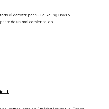
toria al derrotar por 5-1 al Young Boys y
 pesar de un mal comienzo, en...
idad.
 del mundo, pero en América Latina y el Caribe