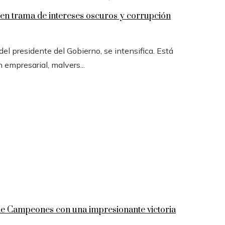
n trama de intereses oscuros y corrupción
l presidente del Gobierno, se intensifica. Está
n empresarial, malvers...
 de Campeones con una impresionante victoria