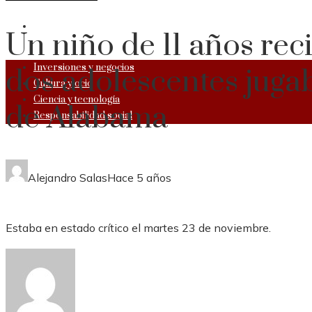
RESPONSABILIDAD SOCIAL
Un niño de 11 años rec
Inversiones y negocios
dos adolescentes juga
Cultura y ocio
Ciencia y tecnología
de Alabama
Responsabilidad social
Alejandro Salas
Hace 5 años
Estaba en estado crítico el martes 23 de noviembre.