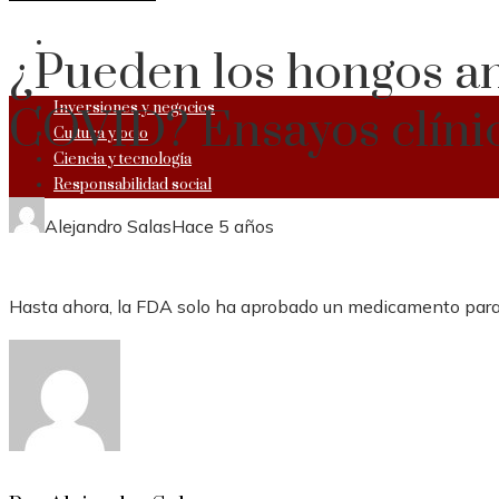
RESPONSABILIDAD SOCIAL
¿Pueden los hongos ant
Inversiones y negocios
COVID? Ensayos clínic
Cultura y ocio
Ciencia y tecnología
Responsabilidad social
Alejandro Salas
Hace 5 años
Hasta ahora, la FDA solo ha aprobado un medicamento para 