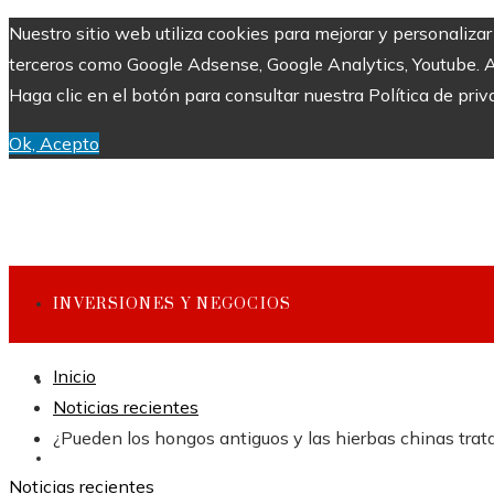
Nuestro sitio web utiliza cookies para mejorar y personaliza
terceros como Google Adsense, Google Analytics, Youtube. Al 
Haga clic en el botón para consultar nuestra Política de priv
Ok, Acepto
INVERSIONES Y NEGOCIOS
Inicio
CULTURA Y OCIO
Noticias recientes
¿Pueden los hongos antiguos y las hierbas chinas trat
CIENCIA Y TECNOLOGÍA
Noticias recientes