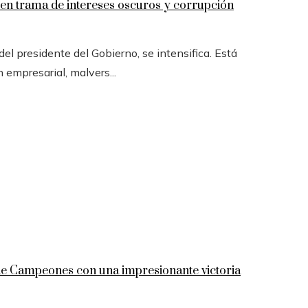
n trama de intereses oscuros y corrupción
l presidente del Gobierno, se intensifica. Está
n empresarial, malvers...
 de Campeones con una impresionante victoria