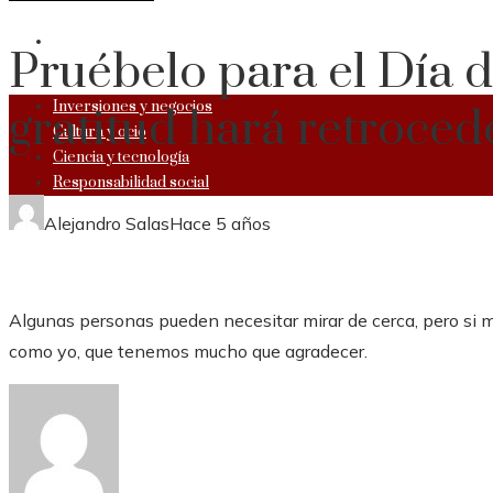
RESPONSABILIDAD SOCIAL
Pruébelo para el Día d
Inversiones y negocios
gratitud hará retroced
Cultura y ocio
Ciencia y tecnología
Responsabilidad social
Alejandro Salas
Hace 5 años
Algunas personas pueden necesitar mirar de cerca, pero si mi
como yo, que tenemos mucho que agradecer.