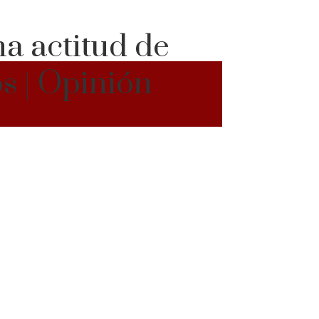
na actitud de
os | Opinión