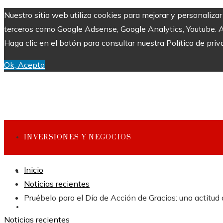
Nuestro sitio web utiliza cookies para mejorar y personaliza
terceros como Google Adsense, Google Analytics, Youtube. Al 
Haga clic en el botón para consultar nuestra Política de priv
Ok, Acepto
INVERSIONES Y NEGOCIOS
Inicio
CULTURA Y OCIO
Noticias recientes
Pruébelo para el Día de Acción de Gracias: una actitud 
CIENCIA Y TECNOLOGÍA
Noticias recientes