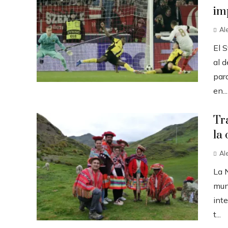
im
Al
El S
al d
par
en...
Tr
la 
Al
La 
mun
inte
t...