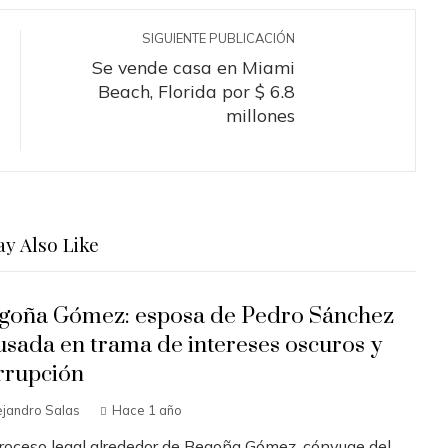
SIGUIENTE PUBLICACIÓN
Se vende casa en Miami
Beach, Florida por $ 6.8
millones
y Also Like
goña Gómez: esposa de Pedro Sánchez
usada en trama de intereses oscuros y
rrupción
ejandro Salas
Hace 1 año
proceso legal alrededor de Begoña Gómez, cónyuge del