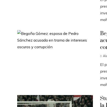
pres
inve
malv
Be
ac
co
Al
El 
pres
inve
malv
St
la