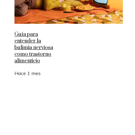
Guía para
entender la
bulimia nerviosa
como trastorno
alimenticio
Hace 1 mes
Entradas Recientes
Cómo la RSC en Bélgica fomenta la innovación s
y la movilidad sostenible
La manufactura como motor de empleo y desarrol
sostenible en Argelia