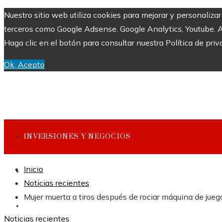
Nuestro sitio web utiliza cookies para mejorar y personaliza
terceros como Google Adsense, Google Analytics, Youtube. Al 
Haga clic en el botón para consultar nuestra Política de priv
Ok, Acepto
INVERSIONES Y NEGOCIOS
Inicio
CULTURA Y OCIO
Noticias recientes
Mujer muerta a tiros después de rociar máquina de jueg
CIENCIA Y TECNOLOGÍA
Noticias recientes