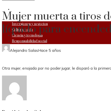
RESPONSABILIDAD SOCIAL
Mujer muerta a tiros 
Inversiones y negocios
líquido para encendedo
Cultura y ocio
Ciencia y tecnología
Responsabilidad social
Alejandro Salas
Hace 5 años
Otra mujer, enojada por no poder jugar, le disparó a la primera