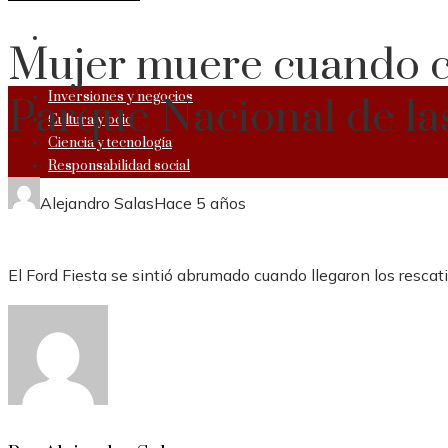
RESPONSABILIDAD SOCIAL
Mujer muere cuando co
Inversiones y negocios
Parque Nacional de l
Cultura y ocio
Ciencia y tecnología
Responsabilidad social
Alejandro Salas
Hace 5 años
El Ford Fiesta se sintió abrumado cuando llegaron los rescati