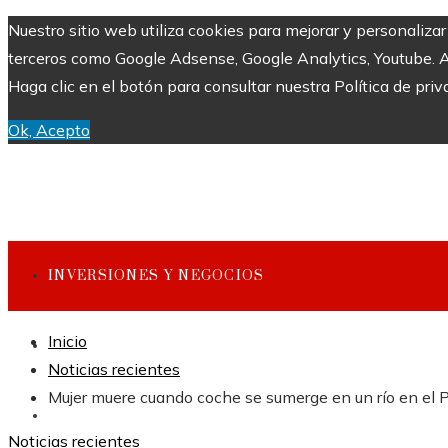
Nuestro sitio web utiliza cookies para mejorar y personaliza
terceros como Google Adsense, Google Analytics, Youtube. Al 
Haga clic en el botón para consultar nuestra Política de priv
Ok, Acepto
INVERSIONES Y NEGOCIOS
Inicio
CULTURA Y OCIO
Noticias recientes
Mujer muere cuando coche se sumerge en un río en el
CIENCIA Y TECNOLOGÍA
Noticias recientes