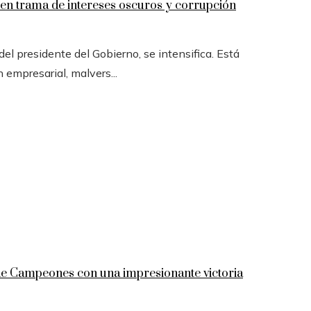
n trama de intereses oscuros y corrupción
l presidente del Gobierno, se intensifica. Está
n empresarial, malvers...
 de Campeones con una impresionante victoria