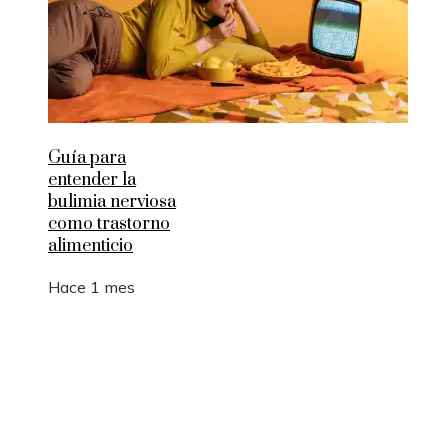
Guía para
entender la
bulimia nerviosa
como trastorno
alimenticio
Hace 1 mes
Entradas Recientes
Los 10 animales con sentidos que superan la
capacidad humana
Cómo 15 fórmulas matemáticas revolucionaron e