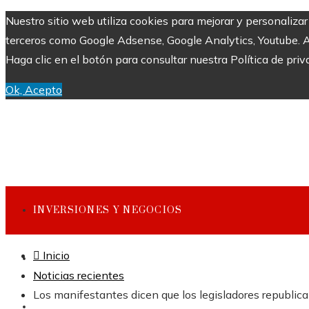
Nuestro sitio web utiliza cookies para mejorar y personaliza
terceros como Google Adsense, Google Analytics, Youtube. Al 
Haga clic en el botón para consultar nuestra Política de priv
Ok, Acepto
INVERSIONES Y NEGOCIOS
Inicio
CULTURA Y OCIO
Noticias recientes
Los manifestantes dicen que los legisladores republic
CIENCIA Y TECNOLOGÍA