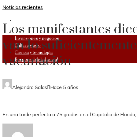
Noticias recientes
RESPONSABILIDAD SOCIAL
Los manifestantes dice
Inversiones y negocios
van lo suficientemente
Cultura y ocio
Ciencia y tecnología
vacunación
Responsabilidad social
Alejandro Salas
Hace 5 años
En una tarde perfecta a 75 grados en el Capitolio de Florida, 