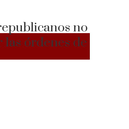
 republicanos no
r las órdenes de