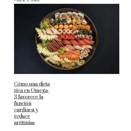
Cómo una dieta
rica en Omega-
3 favorece la
función
cardíaca y
reduce
arritmias