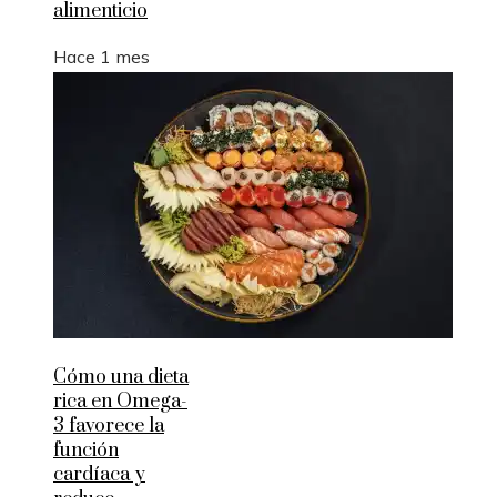
alimenticio
Hace 1 mes
Cómo una dieta
rica en Omega-
3 favorece la
función
cardíaca y