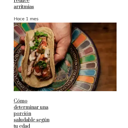
reduce
arritmias
Hace 1 mes
Cómo
determinar una
porción
saludable según
tu edad