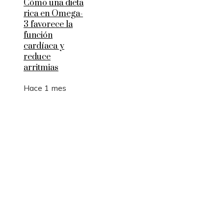
Cómo una dieta
rica en Omega-
3 favorece la
función
cardíaca y
reduce
arritmias
Hace 1 mes
Entradas Recientes
Los 10 animales con sentidos que superan la
capacidad humana
Estocolmo y la integración de límites ecológicos 
desarrollo económico
Cambios estructurales en la banca comercial e
inversión después de la Gran Depresión