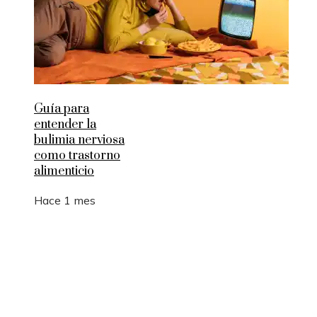
Guía para
entender la
bulimia nerviosa
como trastorno
alimenticio
Hace 1 mes
Entradas Recientes
Cómo la RSC en Bélgica fomenta la innovación s
y la movilidad sostenible
La manufactura como motor de empleo y desarrol