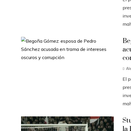
pres
inve
malv
Be
ac
co
Al
El 
pres
inve
malv
St
la