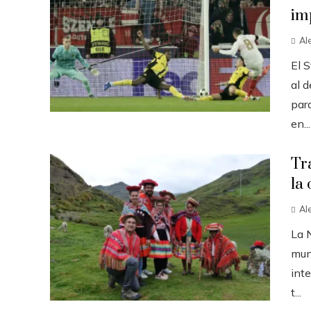
im
Al
El S
al d
par
en...
Tr
la 
Al
La 
mun
inte
t...