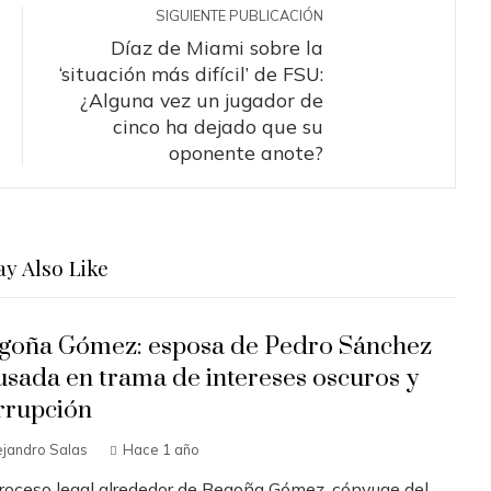
SIGUIENTE PUBLICACIÓN
Díaz de Miami sobre la
‘situación más difícil’ de FSU:
¿Alguna vez un jugador de
cinco ha dejado que su
oponente anote?
y Also Like
goña Gómez: esposa de Pedro Sánchez
usada en trama de intereses oscuros y
rrupción
ejandro Salas
Hace 1 año
proceso legal alrededor de Begoña Gómez, cónyuge del