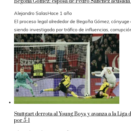
Begoña Gómez: esposa de Pedro Sánchez acusada e
Alejandro Salas
Hace 1 año
El proceso legal alrededor de Begoña Gómez, cónyuge de
siendo investigada por tráfico de influencias, corrupció
Stuttgart derrota al Young Boys y avanza a la Liga
por 5-1