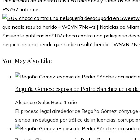
Publicación anterior
Irán falsificó teléfonos y tabletas de la
PS752: informe
Siguiente publicación
SUV choca contra una peluquería deso
negocio reconociendo que nadie resultó herido – WSVN 7New
You May Also Like
Begoña Gómez: esposa de Pedro Sánchez acusada e
Alejandro Salas
Hace 1 año
El proceso legal alrededor de Begoña Gómez, cónyuge de
siendo investigada por tráfico de influencias, corrupció