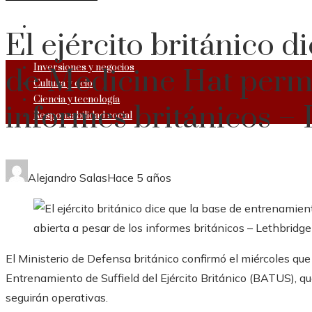
RESPONSABILIDAD SOCIAL
El ejército británico 
Inversiones y negocios
de Medicine Hat perma
Cultura y ocio
Ciencia y tecnología
informes británicos –
Responsabilidad social
Alejandro Salas
Hace 5 años
El Ministerio de Defensa británico confirmó el miércoles que
Entrenamiento de Suffield del Ejército Británico (BATUS), 
seguirán operativas.