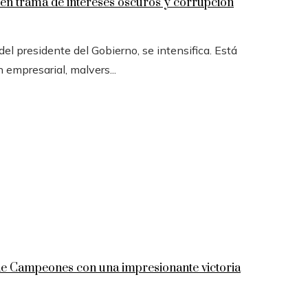
n trama de intereses oscuros y corrupción
l presidente del Gobierno, se intensifica. Está
n empresarial, malvers...
 de Campeones con una impresionante victoria