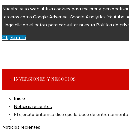
Nuestro sitio web utiliza cookies para mejorar y personaliza
terceros como Google Adsense, Google Analytics, Youtube. Al 
Haga clic en el botón para consultar nuestra Política de priv
Ok, Acepto
INVERSIONES Y NEGOCIOS
Inicio
CULTURA Y OCIO
Noticias recientes
El ejército británico dice que la base de entrenamient
CIENCIA Y TECNOLOGÍA
Noticias recientes