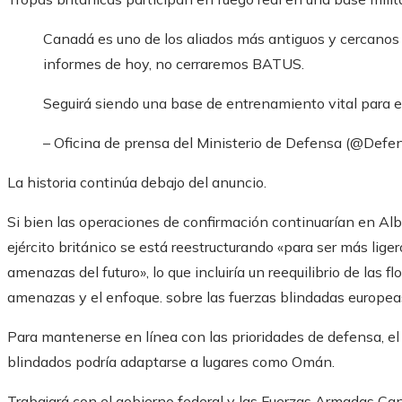
Canadá es uno de los aliados más antiguos y cercanos d
informes de hoy, no cerraremos BATUS.
Seguirá siendo una base de entrenamiento vital para el 
– Oficina de prensa del Ministerio de Defensa (@Def
La historia continúa debajo del anuncio.
Si bien las operaciones de confirmación continuarían en Alb
ejército británico se está reestructurando «para ser más liger
amenazas del futuro», lo que incluiría un reequilibrio de las f
amenazas y el enfoque. sobre las fuerzas blindadas europea
Para mantenerse en línea con las prioridades de defensa, el
blindados podría adaptarse a lugares como Omán.
Trabajará con el gobierno federal y las Fuerzas Armadas Can