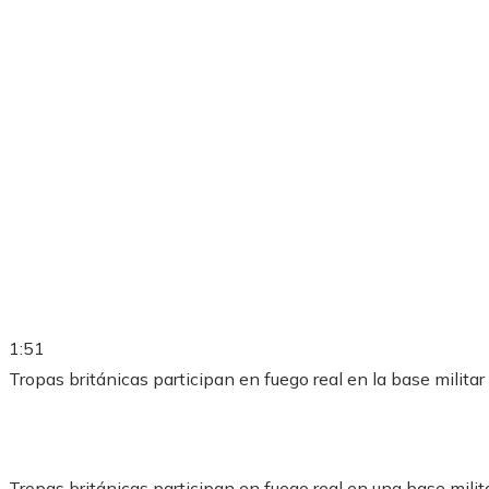
1:51
Tropas británicas participan en fuego real en la base militar
Tropas británicas participan en fuego real en una base mili