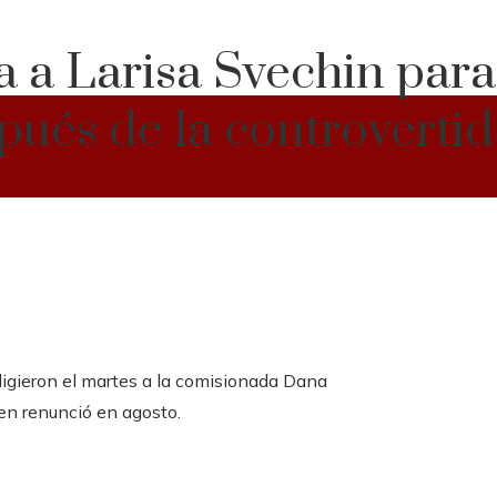
a Larisa Svechin para 
pués de la controverti
ligieron el martes a la comisionada Dana
en renunció en agosto.