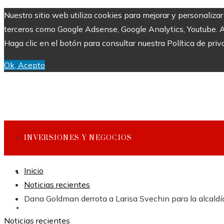
Nuestro sitio web utiliza cookies para mejorar y personaliza
terceros como Google Adsense, Google Analytics, Youtube. Al 
Haga clic en el botón para consultar nuestra Política de priv
Ok, Acepto
INVERSIONES Y NEGOCIOS
Inicio
CULTURA Y OCIO
Noticias recientes
Dana Goldman derrota a Larisa Svechin para la alcald
CIENCIA Y TECNOLOGÍA
Noticias recientes