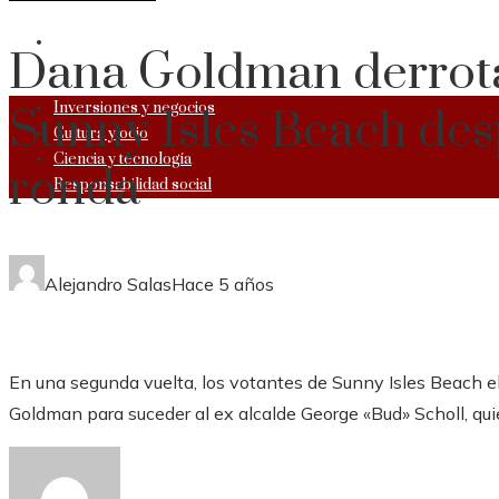
RESPONSABILIDAD SOCIAL
Dana Goldman derrota 
Inversiones y negocios
Sunny Isles Beach des
Cultura y ocio
Ciencia y tecnología
ronda
Responsabilidad social
Alejandro Salas
Hace 5 años
En una segunda vuelta, los votantes de Sunny Isles Beach e
Goldman para suceder al ex alcalde George «Bud» Scholl, qui