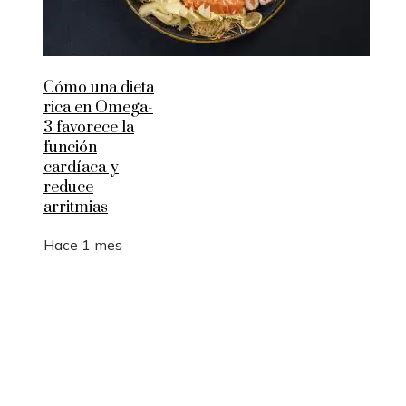
Cómo una dieta
rica en Omega-
3 favorece la
función
cardíaca y
reduce
arritmias
Hace 1 mes
Entradas Recientes
Los 10 animales con sentidos que superan la
capacidad humana
Estocolmo y la integración de límites ecológicos 