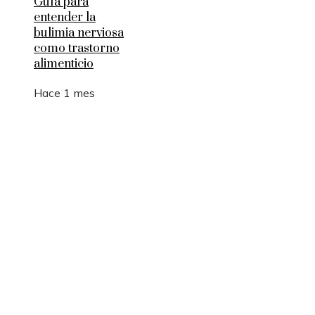
Guía para
entender la
bulimia nerviosa
como trastorno
alimenticio
Hace 1 mes
Entradas Recientes
La manufactura como motor de empleo y desarrol
sostenible en Argelia
Los 10 animales con sentidos que superan la
capacidad humana
Cómo 15 fórmulas matemáticas revolucionaron e
mundo actual
Montenegro y la necesidad de diversificar el turi
para estabilidad fiscal