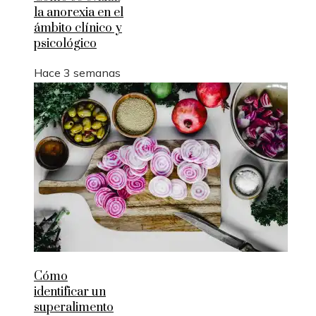
la anorexia en el
ámbito clínico y
psicológico
Hace 3 semanas
Cómo
identificar un
superalimento