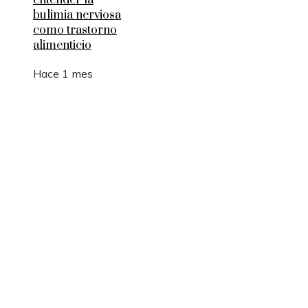
entender la
bulimia nerviosa
como trastorno
alimenticio
Hace 1 mes
Entradas Recientes
La manufactura como motor de empleo y desarrol
sostenible en Argelia
Los 10 animales con sentidos que superan la
capacidad humana
Cómo 15 fórmulas matemáticas revolucionaron e
mundo actual
Montenegro y la necesidad de diversificar el turi
para estabilidad fiscal
Estocolmo y la integración de límites ecológicos 