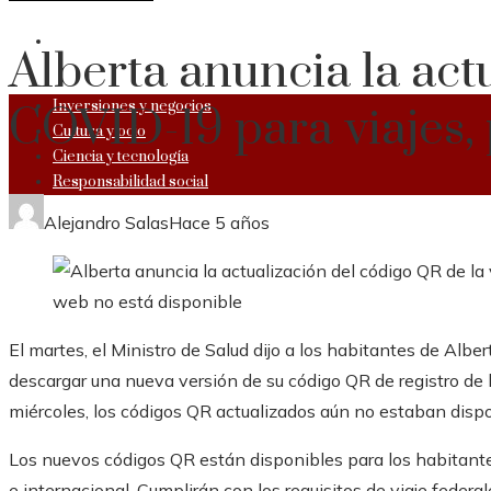
RESPONSABILIDAD SOCIAL
Alberta anuncia la act
Inversiones y negocios
COVID-19 para viajes, 
Cultura y ocio
Ciencia y tecnología
Responsabilidad social
Alejandro Salas
Hace 5 años
El martes, el Ministro de Salud dijo a los habitantes de Alb
descargar una nueva versión de su código QR de registro de 
miércoles, los códigos QR actualizados aún no estaban dispo
Los nuevos códigos QR están disponibles para los habitante
e internacional. Cumplirán con los requisitos de viaje federal