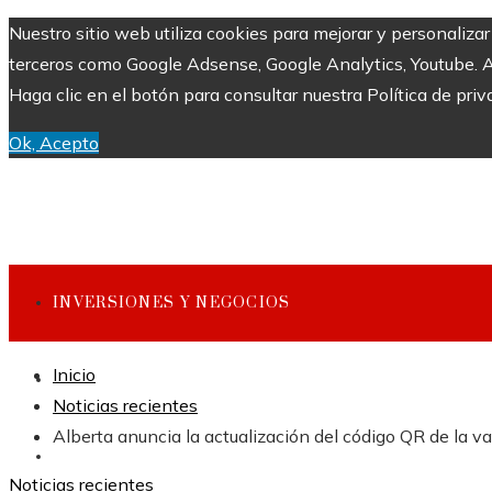
Nuestro sitio web utiliza cookies para mejorar y personaliza
terceros como Google Adsense, Google Analytics, Youtube. Al 
Haga clic en el botón para consultar nuestra Política de priv
Ok, Acepto
INVERSIONES Y NEGOCIOS
Inicio
CULTURA Y OCIO
Noticias recientes
Alberta anuncia la actualización del código QR de la v
CIENCIA Y TECNOLOGÍA
Noticias recientes