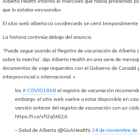
Alberta Health informó el miércoles que había problemas par
que lo estaba «revisando».
El sitio web alberta.ca covidrecords se cerró temporalmente
La historia continúa debajo del anuncio.
“Puede seguir usando el Registro de vacunación de Alberta 
sobre la marcha”, dijo Alberta Health en una serie de mensaje
documentos de viaje requeridos con el Gobierno de Canadá y 
interprovincial o internacional. «
los
# COVID19AB
el registro de vacunación recomenda
embargo, el sitio web vuelve a estar disponible en cas
versión anterior del registro de vacunación con un có
https://t.co/vfI2q5t62A
– Salud de Alberta (@GoAHealth)
24 de noviembre de