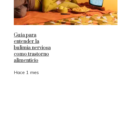
Guía para
entender la
bulimia nerviosa
como trastorno
alimenticio
Hace 1 mes
Entradas Recientes
La manufactura como motor de empleo y desarrol
sostenible en Argelia
Los 10 animales con sentidos que superan la
capacidad humana