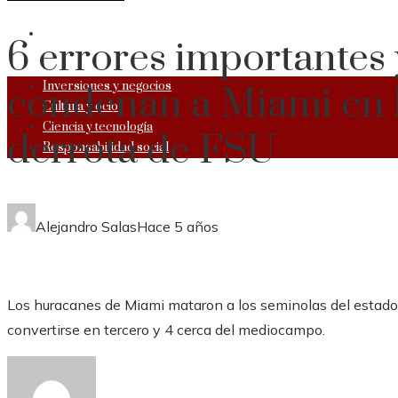
RESPONSABILIDAD SOCIAL
6 errores importantes 
Inversiones y negocios
condenan a Miami en l
Cultura y ocio
Ciencia y tecnología
derrota de FSU
Responsabilidad social
Alejandro Salas
Hace 5 años
Los huracanes de Miami mataron a los seminolas del estado d
convertirse en tercero y 4 cerca del mediocampo.