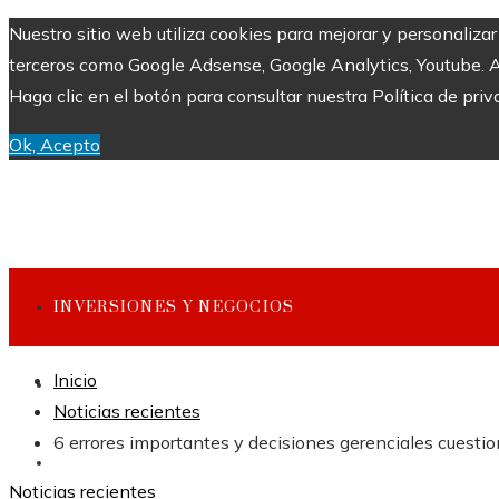
Nuestro sitio web utiliza cookies para mejorar y personaliza
terceros como Google Adsense, Google Analytics, Youtube. Al 
Haga clic en el botón para consultar nuestra Política de priv
Ok, Acepto
INVERSIONES Y NEGOCIOS
Inicio
CULTURA Y OCIO
Noticias recientes
6 errores importantes y decisiones gerenciales cuesti
CIENCIA Y TECNOLOGÍA
Noticias recientes