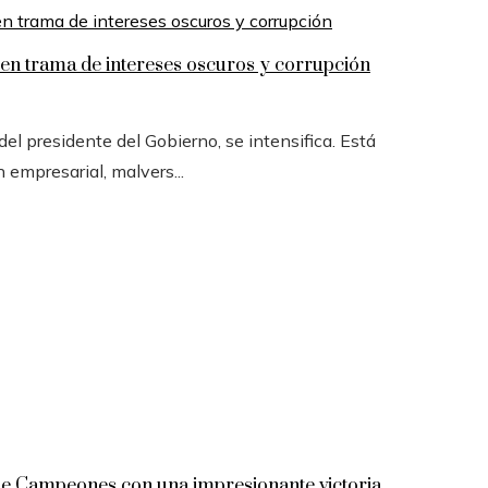
n trama de intereses oscuros y corrupción
l presidente del Gobierno, se intensifica. Está
n empresarial, malvers...
 de Campeones con una impresionante victoria