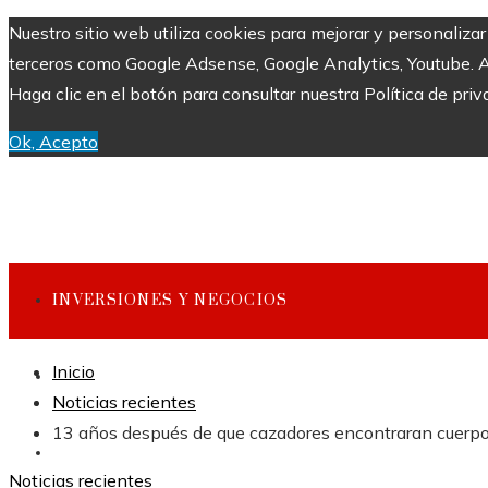
Nuestro sitio web utiliza cookies para mejorar y personaliza
terceros como Google Adsense, Google Analytics, Youtube. Al 
Haga clic en el botón para consultar nuestra Política de priv
Ok, Acepto
INVERSIONES Y NEGOCIOS
Inicio
CULTURA Y OCIO
Noticias recientes
13 años después de que cazadores encontraran cuerpo 
CIENCIA Y TECNOLOGÍA
Noticias recientes