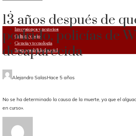
RESPONSABILIDAD SOCIAL
13 años después de qu
Inversiones y negocios
podrido, policías de W
Cultura y ocio
Ciencia y tecnología
desaparecida
Responsabilidad social
Alejandro Salas
Hace 5 años
No se ha determinado la causa de la muerte, ya que el alguac
en curso».