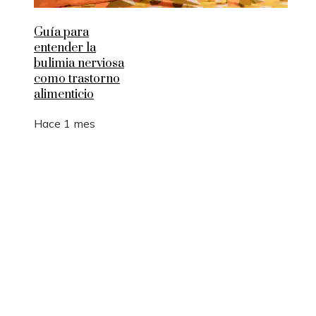
Guía para
entender la
bulimia nerviosa
como trastorno
alimenticio
Hace 1 mes
Entradas Recientes
Los 10 animales con sentidos que superan la
capacidad humana
Cómo 15 fórmulas matemáticas revolucionaron e
mundo actual
Montenegro y la necesidad de diversificar el turi
para estabilidad fiscal
Estocolmo y la integración de límites ecológicos 