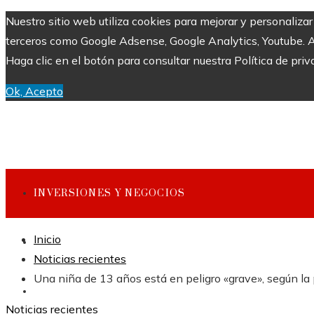
Nuestro sitio web utiliza cookies para mejorar y personaliza
terceros como Google Adsense, Google Analytics, Youtube. Al 
Haga clic en el botón para consultar nuestra Política de priv
Ok, Acepto
INVERSIONES Y NEGOCIOS
Inicio
CULTURA Y OCIO
Noticias recientes
Una niña de 13 años está en peligro «grave», según la 
CIENCIA Y TECNOLOGÍA
Noticias recientes