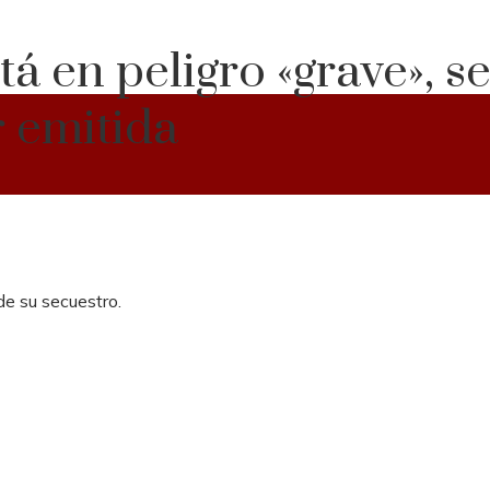
á en peligro «grave», se
r emitida
e su secuestro.