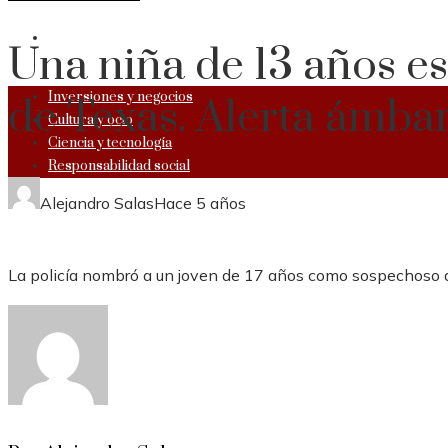
RESPONSABILIDAD SOCIAL
Una niña de 13 años est
Inversiones y negocios
de Texas. Alerta ámba
Cultura y ocio
Ciencia y tecnología
Responsabilidad social
Alejandro Salas
Hace 5 años
La policía nombró a un joven de 17 años como sospechoso d