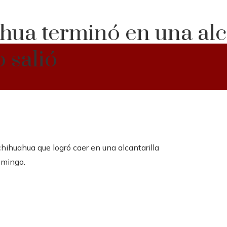
ua terminó en una alca
 salió
 chihuahua que logró caer en una alcantarilla
omingo.