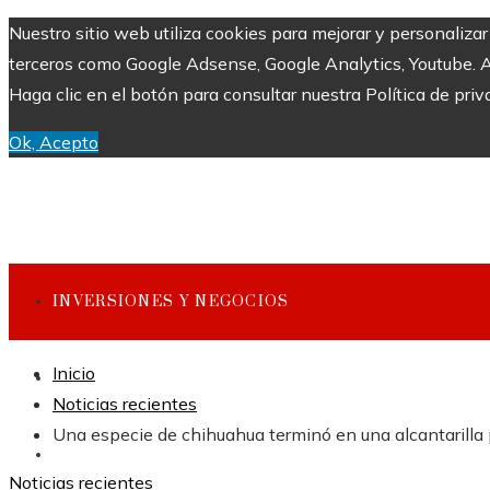
Nuestro sitio web utiliza cookies para mejorar y personaliza
terceros como Google Adsense, Google Analytics, Youtube. Al 
Haga clic en el botón para consultar nuestra Política de priv
Ok, Acepto
INVERSIONES Y NEGOCIOS
Inicio
CULTURA Y OCIO
Noticias recientes
Una especie de chihuahua terminó en una alcantarilla p
CIENCIA Y TECNOLOGÍA
Noticias recientes