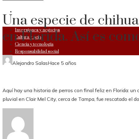
RESPONSABILIDAD SOCIAL
Una especie de chihuah
Inversiones y negocios
en Florida. Así es como
Cultura y ocio
Ciencia y tecnología
Responsabilidad social
Alejandro Salas
Hace 5 años
Aquí hay una historia de perros con final feliz en Florida: un
pluvial en Clair Mel City, cerca de Tampa, fue rescatado el d