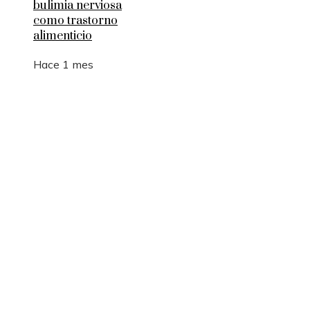
bulimia nerviosa
como trastorno
alimenticio
Hace 1 mes
Entradas Recientes
Los 10 animales con sentidos que superan la
capacidad humana
Cómo 15 fórmulas matemáticas revolucionaron e
mundo actual
Montenegro y la necesidad de diversificar el turi
para estabilidad fiscal
Estocolmo y la integración de límites ecológicos 
desarrollo económico
Cambios estructurales en la banca comercial e
inversión después de la Gran Depresión