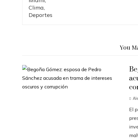
You Ma
Be
ac
co
Al
El 
pres
inve
malv