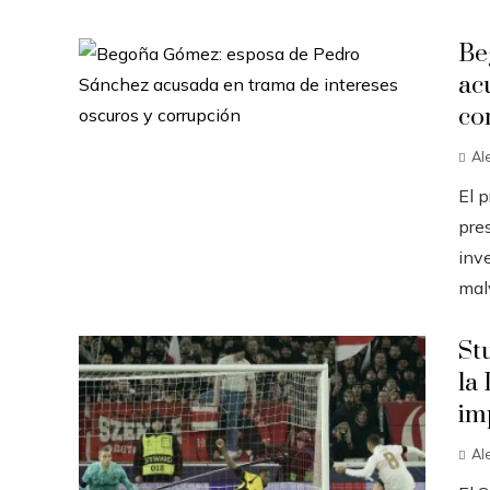
Be
ac
co
Al
El 
pres
inve
malv
St
la
im
Al