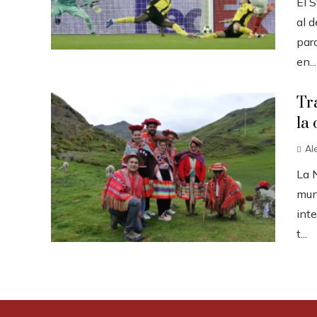
El S
al d
par
en...
Tr
la 
Al
La 
mun
inte
t...