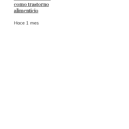
como trastorno
alimenticio
Hace 1 mes
Entradas Recientes
Cómo la RSC en Bélgica fomenta la innovación s
y la movilidad sostenible
La manufactura como motor de empleo y desarrol
sostenible en Argelia
Los 10 animales con sentidos que superan la
capacidad humana
Cómo 15 fórmulas matemáticas revolucionaron e
mundo actual
Montenegro y la necesidad de diversificar el turi
para estabilidad fiscal