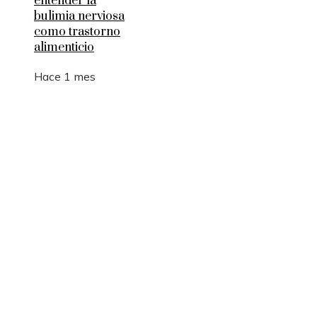
entender la
bulimia nerviosa
como trastorno
alimenticio
Hace 1 mes
Entradas Recientes
Cómo la RSC en Bélgica fomenta la innovación s
y la movilidad sostenible
La manufactura como motor de empleo y desarrol
sostenible en Argelia
Los 10 animales con sentidos que superan la
capacidad humana
Cómo 15 fórmulas matemáticas revolucionaron e
mundo actual
Montenegro y la necesidad de diversificar el turi