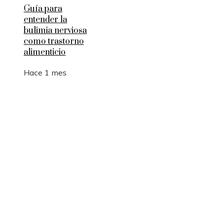
Guía para
entender la
bulimia nerviosa
como trastorno
alimenticio
Hace 1 mes
Entradas Recientes
Cómo la RSC en Bélgica fomenta la innovación s
y la movilidad sostenible
La manufactura como motor de empleo y desarrol
sostenible en Argelia
Los 10 animales con sentidos que superan la
capacidad humana
Cómo 15 fórmulas matemáticas revolucionaron e
mundo actual