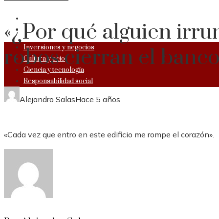
RESPONSABILIDAD SOCIAL
«¿Por qué alguien irru
Inversiones y negocios
robos cierran el banc
Cultura y ocio
Ciencia y tecnología
Responsabilidad social
Alejandro Salas
Hace 5 años
«Cada vez que entro en este edificio me rompe el corazón».