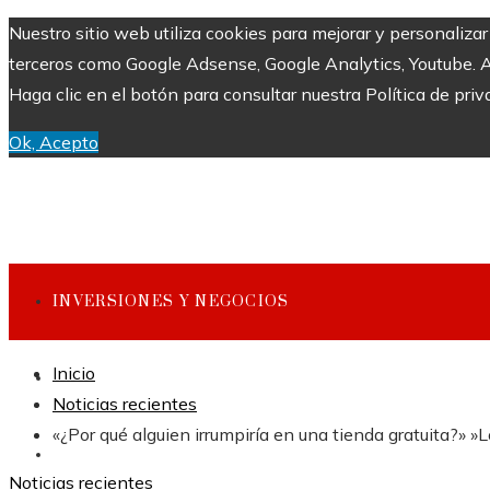
Nuestro sitio web utiliza cookies para mejorar y personaliza
terceros como Google Adsense, Google Analytics, Youtube. Al 
Haga clic en el botón para consultar nuestra Política de priv
Ok, Acepto
INVERSIONES Y NEGOCIOS
Inicio
CULTURA Y OCIO
Noticias recientes
«¿Por qué alguien irrumpiría en una tienda gratuita?» »
CIENCIA Y TECNOLOGÍA
Noticias recientes