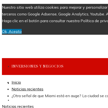
Nuestro sitio web utiliza cookies para mejorar y personaliza
terceros como Google Adsense, Google Analytics, Youtube. Al 
Haga clic en el botón para consultar nuestra Política de priv
Ok, Acepto
INVERSIONES Y NEGOCIOS
Inicio
CULTURA Y OCIO
Noticias recientes
¿Otra señal de que Miami está en auge? La ciudad se co
CIENCIA Y TECNOLOGÍA
Noticias recientes