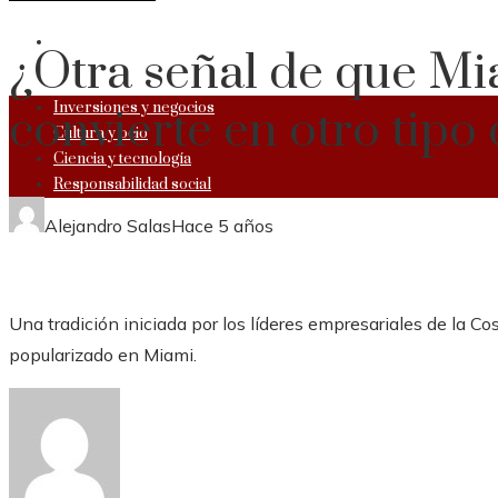
RESPONSABILIDAD SOCIAL
¿Otra señal de que Mi
Inversiones y negocios
convierte en otro tipo 
Cultura y ocio
Ciencia y tecnología
Responsabilidad social
Alejandro Salas
Hace 5 años
Una tradición iniciada por los líderes empresariales de la C
popularizado en Miami.