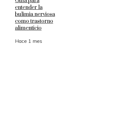
Guía para
entender la
bulimia nerviosa
como trastorno
alimenticio
Hace 1 mes
Entradas Recientes
La manufactura como motor de empleo y desarrol
sostenible en Argelia
Los 10 animales con sentidos que superan la
capacidad humana
Cómo 15 fórmulas matemáticas revolucionaron e
mundo actual
Montenegro y la necesidad de diversificar el turi
para estabilidad fiscal