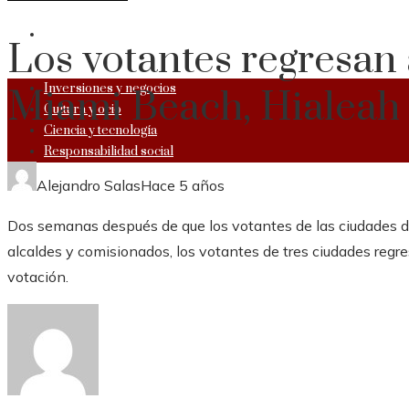
RESPONSABILIDAD SOCIAL
Los votantes regresan 
Inversiones y negocios
Miami Beach, Hialeah 
Cultura y ocio
Ciencia y tecnología
Responsabilidad social
Alejandro Salas
Hace 5 años
Dos semanas después de que los votantes de las ciudades 
alcaldes y comisionados, los votantes de tres ciudades regr
votación.