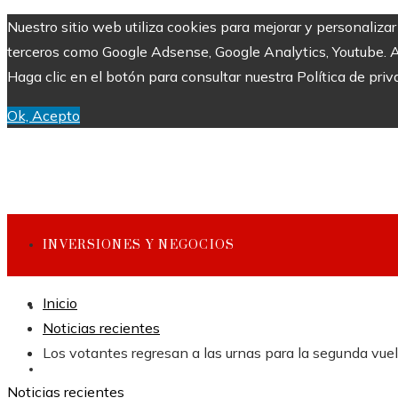
Nuestro sitio web utiliza cookies para mejorar y personaliza
terceros como Google Adsense, Google Analytics, Youtube. Al 
Haga clic en el botón para consultar nuestra Política de priv
Ok, Acepto
INVERSIONES Y NEGOCIOS
Inicio
CULTURA Y OCIO
Noticias recientes
Los votantes regresan a las urnas para la segunda vue
CIENCIA Y TECNOLOGÍA
Noticias recientes