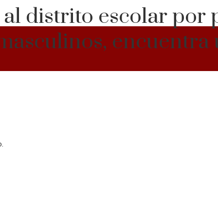
 distrito escolar por p
masculinos, encuentr
.