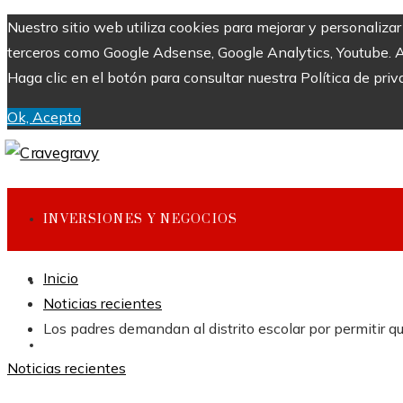
Nuestro sitio web utiliza cookies para mejorar y personaliza
terceros como Google Adsense, Google Analytics, Youtube. Al 
Haga clic en el botón para consultar nuestra Política de priv
Ok, Acepto
INVERSIONES Y NEGOCIOS
Inicio
CULTURA Y OCIO
Noticias recientes
Los padres demandan al distrito escolar por permitir
CIENCIA Y TECNOLOGÍA
Noticias recientes