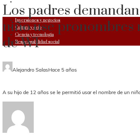
RESPONSABILIDAD SOCIAL
Los padres demandan al
Inversiones y negocios
niño use pronombres 
Cultura y ocio
Ciencia y tecnología
de WI
Responsabilidad social
Alejandro Salas
Hace 5 años
A su hijo de 12 años se le permitió usar el nombre de un niño