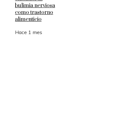
bulimia nerviosa
como trastorno
alimenticio
Hace 1 mes
Entradas Recientes
La manufactura como motor de empleo y desarrol
sostenible en Argelia
Los 10 animales con sentidos que superan la
capacidad humana
Cómo 15 fórmulas matemáticas revolucionaron e
mundo actual
Montenegro y la necesidad de diversificar el turi
para estabilidad fiscal
Estocolmo y la integración de límites ecológicos 